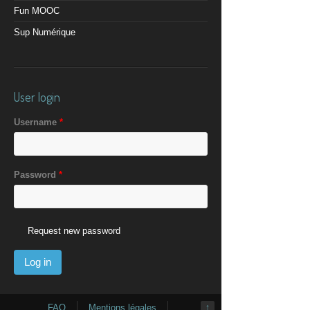
Fun MOOC
Sup Numérique
User login
Username
*
Password
*
Request new password
FAQ
Mentions légales
↑