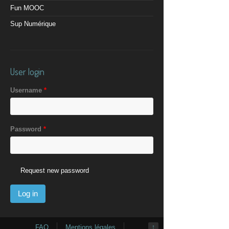
Fun MOOC
Sup Numérique
User login
Username
*
Password
*
Request new password
FAQ
Mentions légales
↑