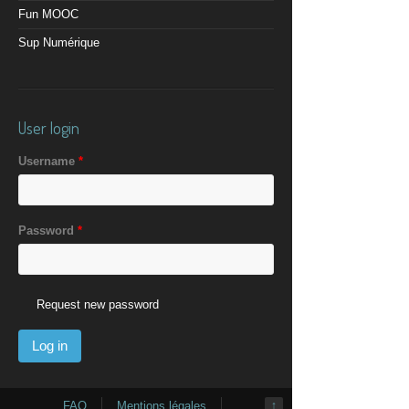
Fun MOOC
Sup Numérique
User login
Username
*
Password
*
Request new password
FAQ
Mentions légales
↑