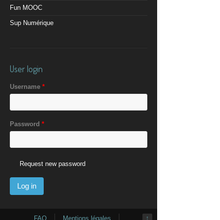
Fun MOOC
Sup Numérique
User login
Username
*
Password
*
Request new password
FAQ
Mentions légales
↑