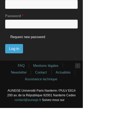
Password
*
Request new password
FAQ
Mentions légales
↑
Newsletter
Contact
Actualités
Assistance technique
AUNEGE Université Paris Nanterre / PULV E614
200 av. de la République 92001 Nanterre Cedex
contact@aunege.fr
Suivez nous sur