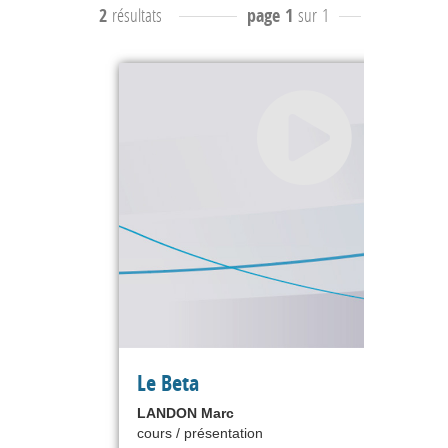
2
résultats
page 1
sur 1
résultats
1
Le Beta
LANDON Marc
cours / présentation