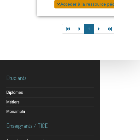
Accéder à la ressource pédagogique
1
Etudiants
Diplômes
Métiers
Monamphi
Enseignants / TICE