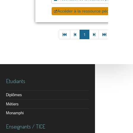
Accéder à la ressource pédagogique
1
Etudiants
Diplômes
Métiers
Monamphi
Enseignants / TICE