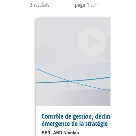
3
résultats
page 1
sur 1
résultats
1
Contrôle de gestion, déclinaison,
émergence de la stratégie
BERLAND Nicolas