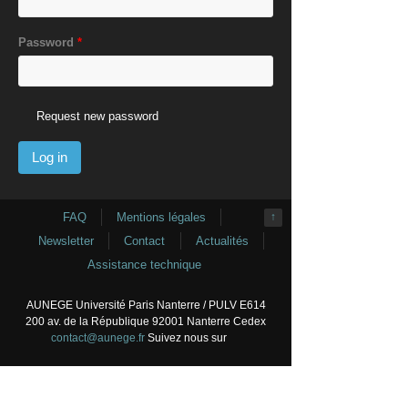
Password
*
Request new password
FAQ
Mentions légales
↑
Newsletter
Contact
Actualités
Assistance technique
AUNEGE Université Paris Nanterre / PULV E614
200 av. de la République 92001 Nanterre Cedex
contact@aunege.fr
Suivez nous sur