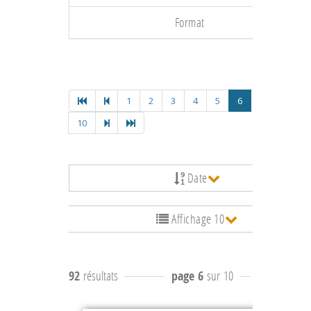
Format
1
2
3
4
5
6
7
8
9
10
Date
Affichage 10
92
résultats
page 6
sur 10
résultats
51 à