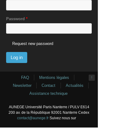
Password
*
Request new password
FAQ
Mentions légales
↑
Newsletter
Contact
Actualités
Assistance technique
AUNEGE Université Paris Nanterre / PULV E614
200 av. de la République 92001 Nanterre Cedex
contact@aunege.fr
Suivez nous sur