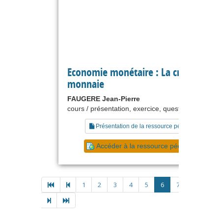
Economie monétaire : La création de
monnaie
FAUGERE Jean-Pierre
cours / présentation, exercice, questionnaire
Présentation de la ressource pédagogique
Accéder à la ressource pédagogique
1
2
3
4
5
6
7
8
9