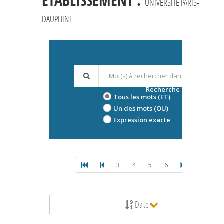
ÉTABLISSEMENT :
UNIVERSITÉ PARIS-
DAUPHINE
Recherche avancée
Tous les mots (ET)
Un des mots (OU)
Expression exacte
3
4
5
6
Date