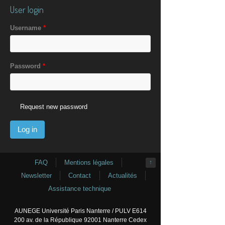
User login
Username
*
Password
*
Request new password
FAQ
Mentions légales
↑
Newsletter
Contact
Actualités
Assistance technique
AUNEGE Université Paris Nanterre / PULV E614
200 av. de la République 92001 Nanterre Cedex