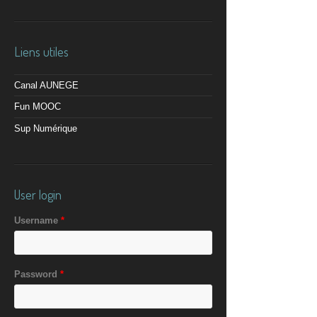
Liens utiles
Canal AUNEGE
Fun MOOC
Sup Numérique
User login
Username
*
Password
*