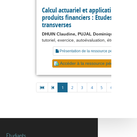
Calcul actuariel et applications aux
produits financiers : Etudes de cas
transverses
DHUIN Claudine, PUJAL Dominique
tutoriel, exercice, autoévaluation, étude de cas
Présentation de la ressource pédagogique
Accéder à la ressource pédagogique
1
2
3
4
5
6
Etudiants