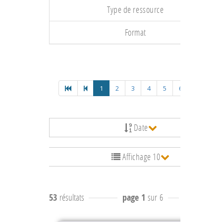
Type de ressource
Format
1
2
3
4
5
6
Date
Affichage 10
53
résultats
page 1
sur 6
résultats
1 à