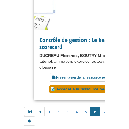
Contrôle de gestion : Le balanced
scorecard
DUCREAU Florence, BOUTRY Michel
tutoriel, animation, exercice, autoévaluation,
glossaire
Présentation de la ressource pédagogique
Accéder à la ressource pédagogique
1
2
3
4
5
6
7
8
9