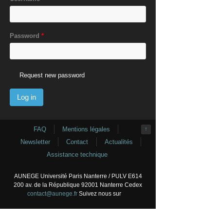
Password
*
Request new password
FAQ
Mentions légales
↑
Newsletter
Contact
Actualités
Assistance technique
AUNEGE Université Paris Nanterre / PULV E614
200 av. de la République 92001 Nanterre Cedex
contact@aunege.fr
Suivez nous sur