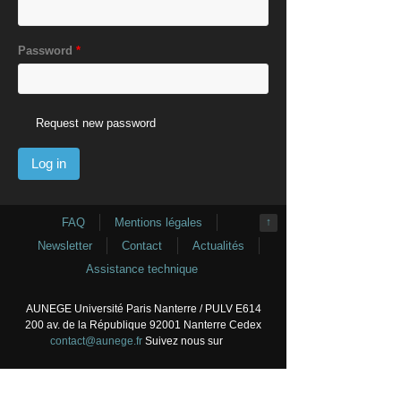
Password
*
Request new password
FAQ
Mentions légales
↑
Newsletter
Contact
Actualités
Assistance technique
AUNEGE Université Paris Nanterre / PULV E614
200 av. de la République 92001 Nanterre Cedex
contact@aunege.fr
Suivez nous sur