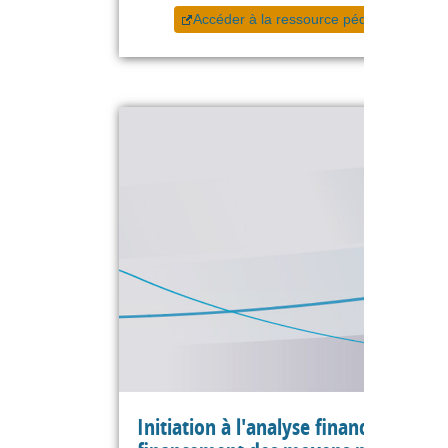
Accéder à la ressource pédagogique
Initiation à l'analyse financière - Le