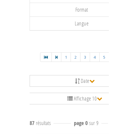
Format
Langue
1
2
3
4
5
Date
Affichage 10
87
résultats
page 0
sur 9
résultats
-9