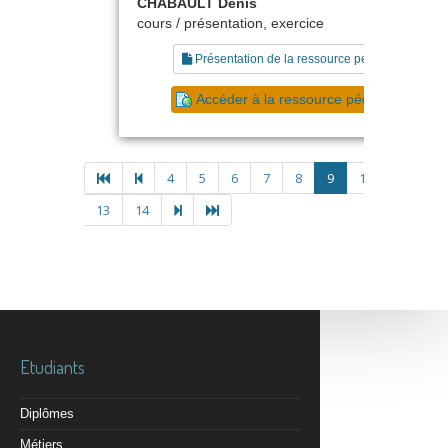
CHABAULT Denis
cours / présentation, exercice
Présentation de la ressource pédagogique
Accéder à la ressource pédagogique
4
5
6
7
8
9
10
11
1
13
14
Etudiants
Diplômes
Métiers