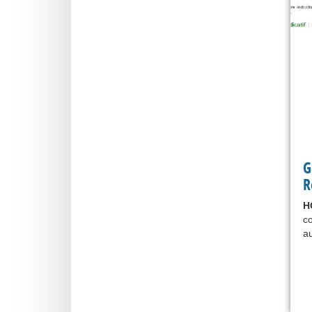
G
R
H
co
a