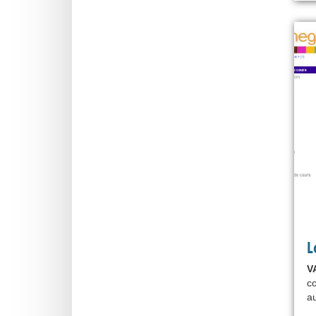
L
V
co
au