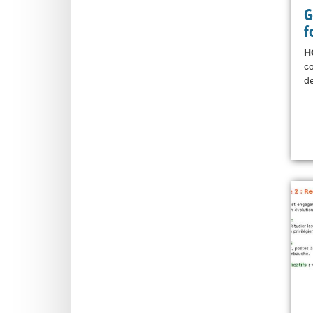
G
f
H
co
de