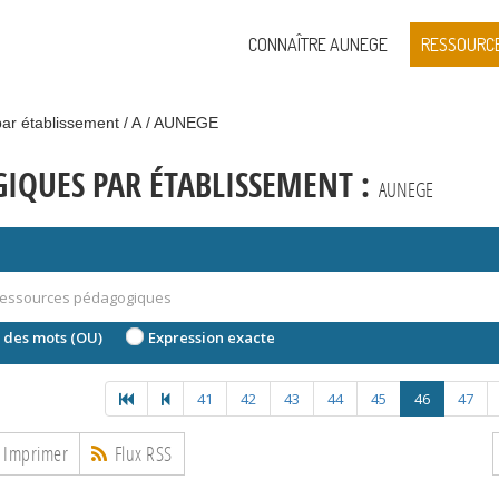
CONNAÎTRE AUNEGE
RESSOURC
ar établissement
A
AUNEGE
IQUES PAR ÉTABLISSEMENT :
AUNEGE
 des mots (OU)
Expression exacte
41
42
43
44
45
46
47
Imprimer
Flux RSS