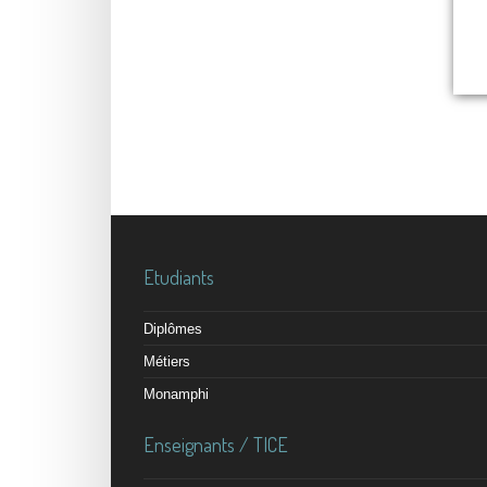
Etudiants
Diplômes
Métiers
Monamphi
Enseignants / TICE