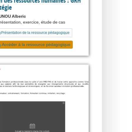
n des ressources humaines : GRH
tégie
NOU Alberic
présentation, exercice, étude de cas
Présentation de la ressource pédagogique
Accéder à la ressource pédagogique