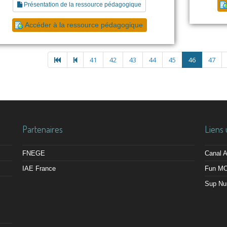
Présentation de la ressource pédagogique
Accéder à la ressource pédagogique
41
42
43
44
45
46
47
Partenaires
Liens 
FNEGE
Canal
IAE France
Fun M
Sup Nu