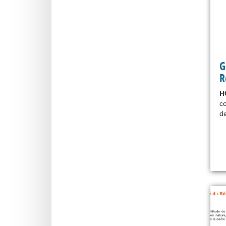
G
R
H
co
de