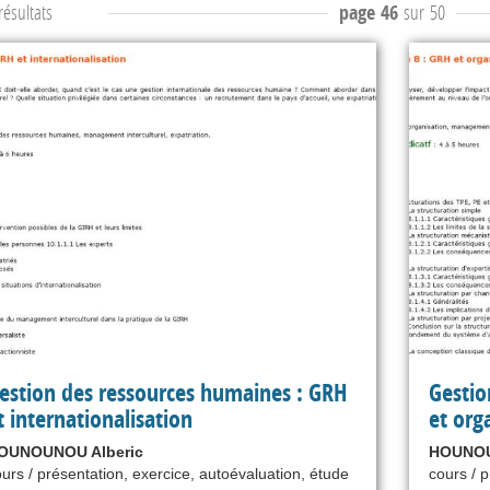
ésultats
page 46
sur 50
estion des ressources humaines : GRH
Gestio
t internationalisation
et org
OUNOUNOU Alberic
HOUNOU
urs / présentation, exercice, autoévaluation, étude
cours / 