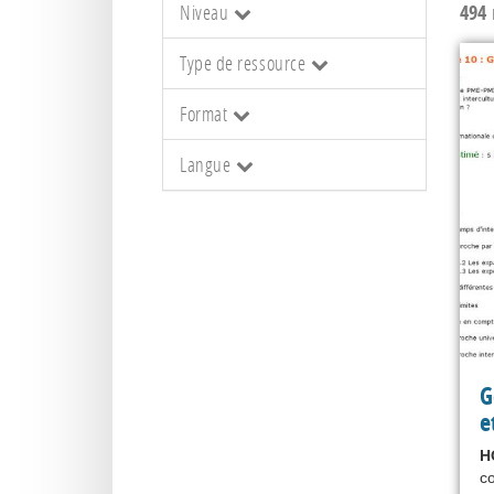
Niveau
494
r
Type de ressource
Format
Langue
G
e
H
co