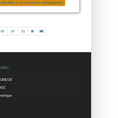
Accéder à la ressource pédagogique
48
49
50
utiles
 AUNEGE
OOC
mérique