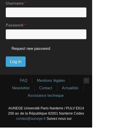
Username
*
Password
*
Request new password
FAQ
Mentions légales
↑
Newsletter
Contact
Actualités
Assistance technique
AUNEGE Université Paris Nanterre / PULV E614
200 av. de la République 92001 Nanterre Cedex
contact@aunege.fr
Suivez nous sur