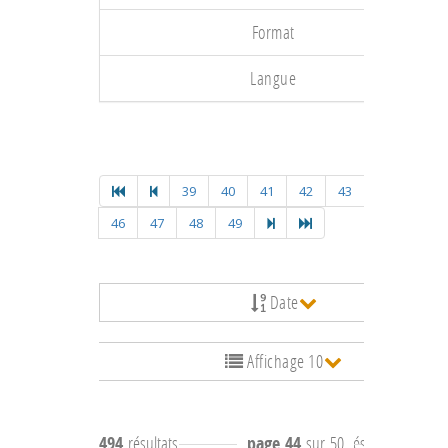
Format
Langue
39
40
41
42
43
44
45
46
47
48
49
Date
Affichage 10
494
résultats
page 44
sur 50
résultats
431 à 