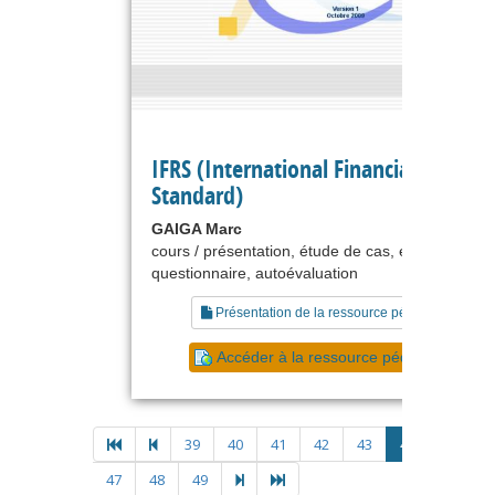
IFRS (International Financial Reporti
Standard)
GAIGA Marc
cours / présentation, étude de cas, exercice,
questionnaire, autoévaluation
Présentation de la ressource pédagogique
Accéder à la ressource pédagogique
39
40
41
42
43
44
45
4
47
48
49