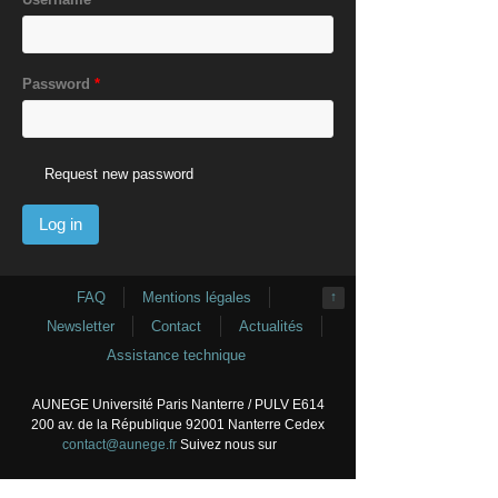
Password
*
Request new password
FAQ
Mentions légales
↑
Newsletter
Contact
Actualités
Assistance technique
AUNEGE Université Paris Nanterre / PULV E614
200 av. de la République 92001 Nanterre Cedex
contact@aunege.fr
Suivez nous sur