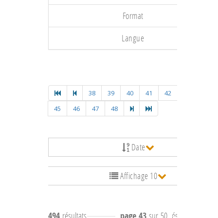
Format
Langue
38
39
40
41
42
43
44
45
46
47
48
Date
Affichage 10
494
résultats
page 43
sur 50
résultats
421 à 