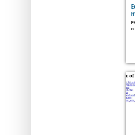
E
m
F
co