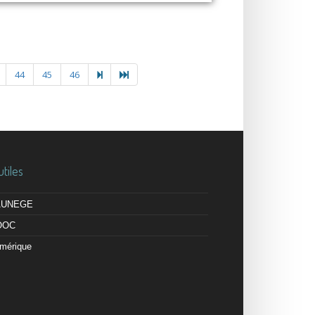
44
45
46
utiles
 AUNEGE
OOC
mérique