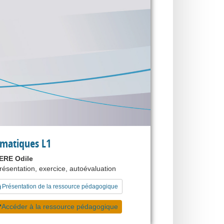
matiques L1
ERE Odile
présentation, exercice, autoévaluation
Présentation de la ressource pédagogique
Accéder à la ressource pédagogique