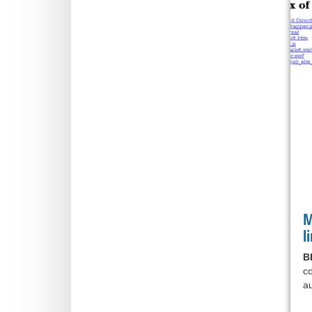
M
l
B
co
a