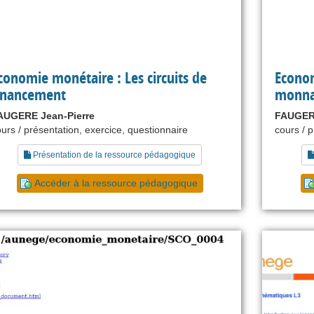
conomie monétaire : Les circuits de
Econom
inancement
monna
AUGERE Jean-Pierre
FAUGERE
urs / présentation, exercice, questionnaire
cours / 
Présentation de la ressource pédagogique
Accéder à la ressource pédagogique