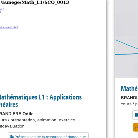
Mathé
athématiques L1 : Applications
BRANDI
inéaires
cours / 
RANDIERE Odile
urs / présentation, animation, exercice,
utoévaluation
Présentation de la ressource pédagogique