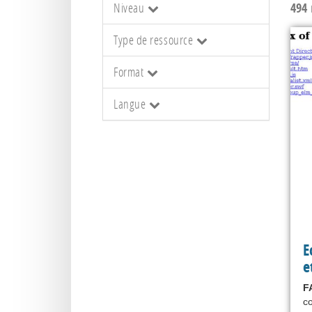
Niveau
494
r
Type de ressource
Format
Langue
E
e
F
co