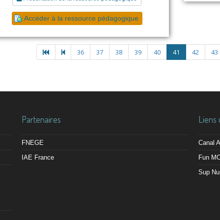
Accéder à la ressource pédagogique
36
37
38
39
40
41
42
43
Partenaires
Liens 
FNEGE
Canal
IAE France
Fun M
Sup Nu