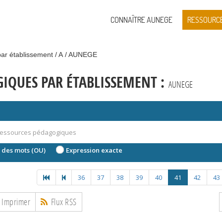
CONNAÎTRE AUNEGE
RESSOURC
ar établissement
A
AUNEGE
IQUES PAR ÉTABLISSEMENT :
AUNEGE
 des mots (OU)
Expression exacte
36
37
38
39
40
41
42
43
Imprimer
Flux RSS