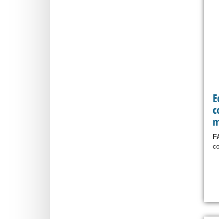
E
c
m
F
co