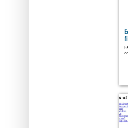
E
f
F
co