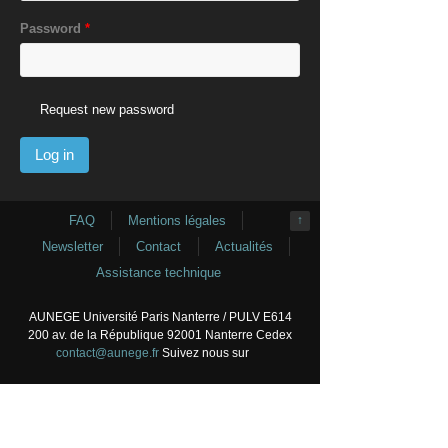
Password
*
Request new password
FAQ
Mentions légales
↑
Newsletter
Contact
Actualités
Assistance technique
AUNEGE Université Paris Nanterre / PULV E614
200 av. de la République 92001 Nanterre Cedex
contact@aunege.fr
Suivez nous sur