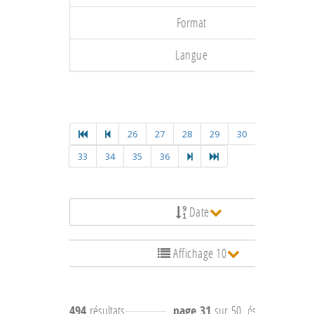
Format
Langue
26
27
28
29
30
31
32
33
34
35
36
Date
Affichage 10
494
résultats
page 31
sur 50
résultats
301 à 