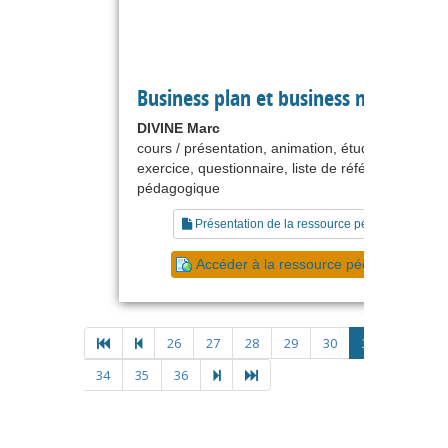
Business plan et business modèle
DIVINE Marc
cours / présentation, animation, étude de cas,
exercice, questionnaire, liste de références, scén
pédagogique
Présentation de la ressource pédagogique
Accéder à la ressource pédagogique
26
27
28
29
30
31
32
3
34
35
36