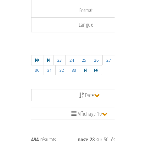
Format
Langue
23
24
25
26
27
28
29
30
31
32
33
Date
Affichage 10
494
résultats
page 28
sur 50
résultats
271 à 