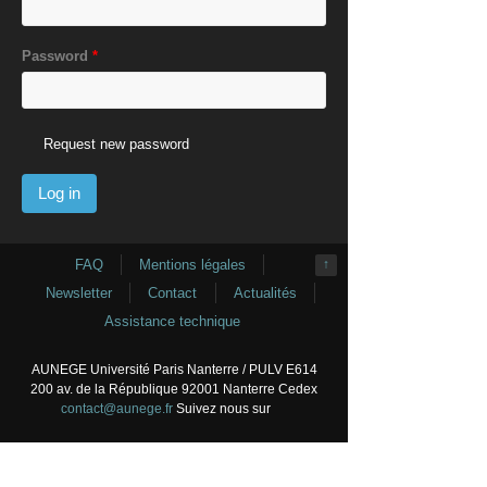
Password
*
Request new password
FAQ
Mentions légales
↑
Newsletter
Contact
Actualités
Assistance technique
AUNEGE Université Paris Nanterre / PULV E614
200 av. de la République 92001 Nanterre Cedex
contact@aunege.fr
Suivez nous sur