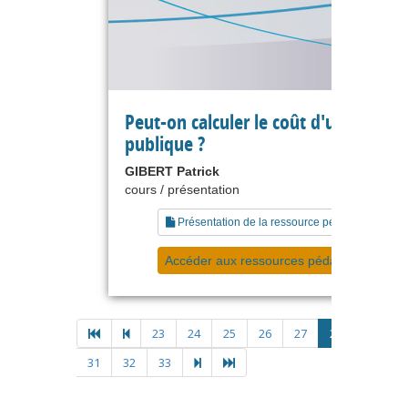
Peut-on calculer le coût d'une politi
publique ?
GIBERT Patrick
cours / présentation
Présentation de la ressource pédagogique
Accéder aux ressources pédagogiques
23
24
25
26
27
28
29
3
31
32
33