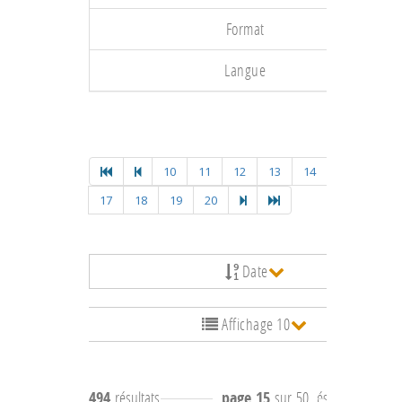
Format
Langue
10
11
12
13
14
15
16
17
18
19
20
Date
Affichage 10
494
résultats
page 15
sur 50
résultats
141 à 