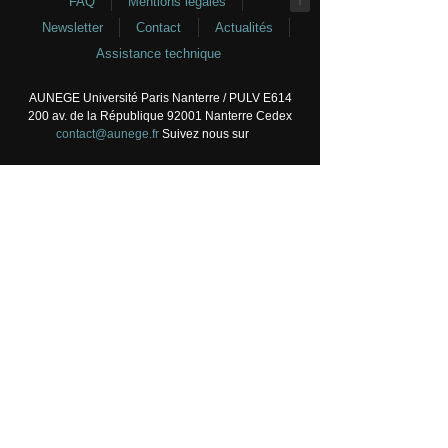
FAQ
Mentions légales
↑
Newsletter
Contact
Actualités
Assistance technique
AUNEGE Université Paris Nanterre / PULV E614
200 av. de la République 92001 Nanterre Cedex
contact@aunege.fr
Suivez nous sur