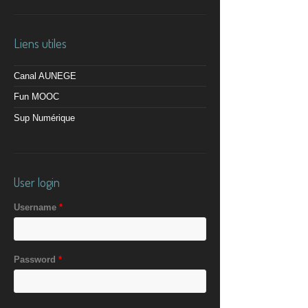
Liens utiles
Canal AUNEGE
Fun MOOC
Sup Numérique
User login
Username
*
Password
*