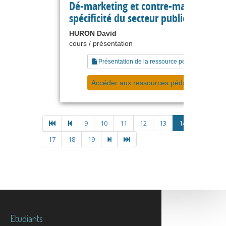
Dé-marketing et contre-marketing, 
spécificité du secteur public
HURON David
cours / présentation
Présentation de la ressource pédagogique
Accéder aux ressources pédagogiques
9
10
11
12
13
14
15
16
17
18
19
Etudiants