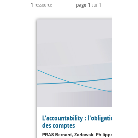
1
ressource
page 1
sur 1
résultats
1
L'accountability : l'obligation de ren
des comptes
PRAS Bernard, Zarlowski Philippe