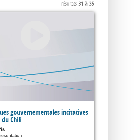
résultats
31 à 35
ques gouvernementales incitatives
s du Chili
ia
présentation