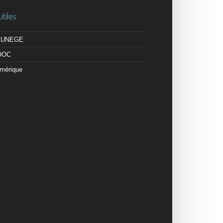
utiles
 AUNEGE
OOC
mérique