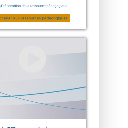
Présentation de la ressource pédagogique
ccéder aux ressources pédagogiques