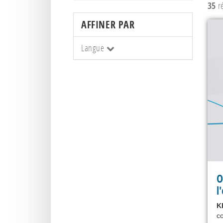
35
ré
AFFINER PAR
Langue
O
l
K
co