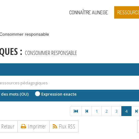
CONNAÎTRE AUNEGE
RESSOURC
Consommer responsable
QUES :
CONSOMMER RESPONSABLE
 des mots (OU)
Expression exacte
1
2
3
4
Retour
Imprimer
Flux RSS