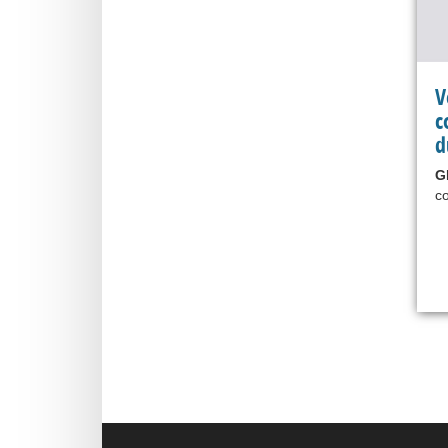
V
c
d
G
co