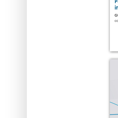
P
i
G
co