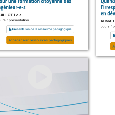
our une formation citoyenne des
Quand 
ngénieur-e-s
l’irres
en dé
UILLOT Lola
urs / présentation
AHMAD A
cours / 
Présentation de la ressource pédagogique
Accéder aux ressources pédagogiques
A