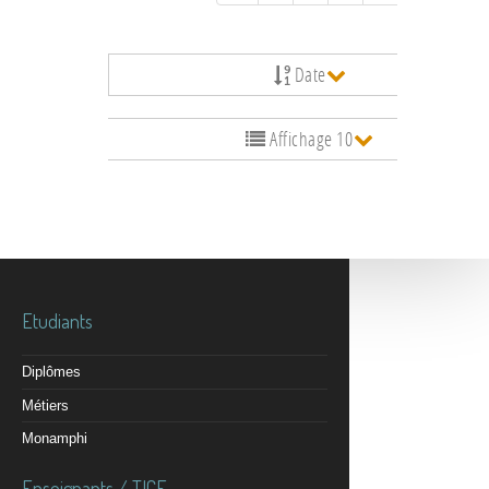
Date
Affichage 10
Etudiants
Diplômes
Métiers
Monamphi
Enseignants / TICE