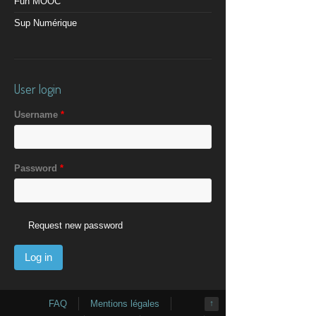
Fun MOOC
Sup Numérique
User login
Username
*
Password
*
Request new password
FAQ
Mentions légales
↑