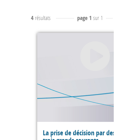
4
résultats
page 1
sur 1
résultats
1
La prise de décision par des experts :