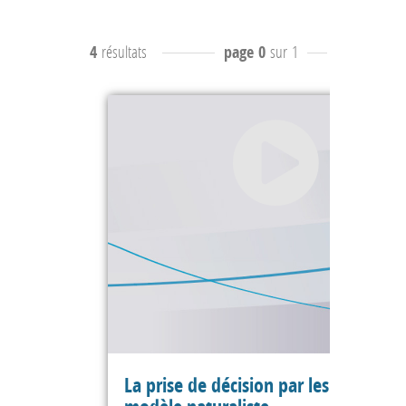
4
résultats
page 0
sur 1
résultats
-9 
La prise de décision par les experts : 