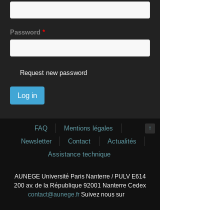
Password
*
Request new password
FAQ
Mentions légales
↑
Newsletter
Contact
Actualités
Assistance technique
AUNEGE Université Paris Nanterre / PULV E614
200 av. de la République 92001 Nanterre Cedex
contact@aunege.fr
Suivez nous sur