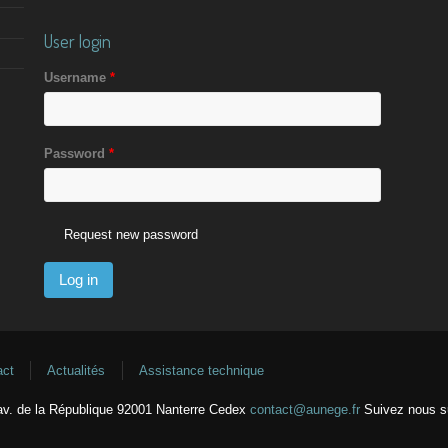
User login
Username
*
Password
*
Request new password
act
Actualités
Assistance technique
v. de la République 92001 Nanterre Cedex
contact@aunege.fr
Suivez nous 