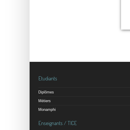
Etudiants
Diplômes
Métiers
Monamphi
Enseignants / TICE