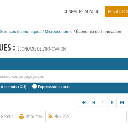
CONNAÎTRE AUNEGE
RESSOURC
Sciences économiques
Microéconomie
Économie de l'innovation
UES :
ÉCONOMIE DE L'INNOVATION
 des mots (OU)
Expression exacte
1
Retour
Imprimer
Flux RSS