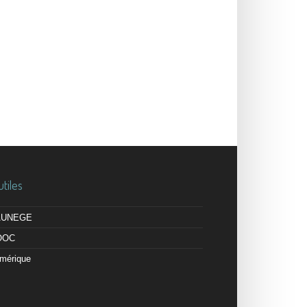
utiles
 AUNEGE
OOC
mérique