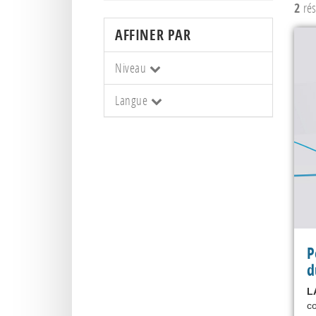
2
rés
AFFINER PAR
Niveau
Langue
P
d
L
co