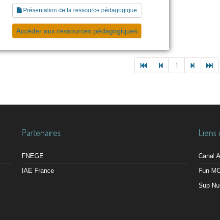
Présentation de la ressource pédagogique
Accéder aux ressources pédagogiques
1
Partenaires
Liens 
FNEGE
Canal
IAE France
Fun M
Sup Nu