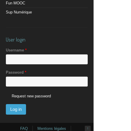
Fun MOOC
Sup Numérique
User login
Username
*
Password
*
Request new password
FAQ
Mentions légales
↑