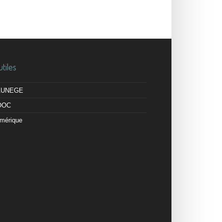
utiles
 AUNEGE
OOC
mérique