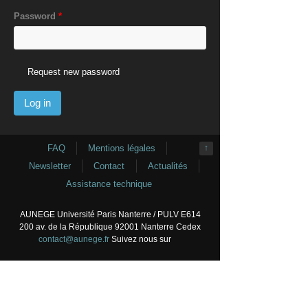
Password
*
Request new password
FAQ
Mentions légales
↑
Newsletter
Contact
Actualités
Assistance technique
AUNEGE Université Paris Nanterre / PULV E614
200 av. de la République 92001 Nanterre Cedex
contact@aunege.fr
Suivez nous sur