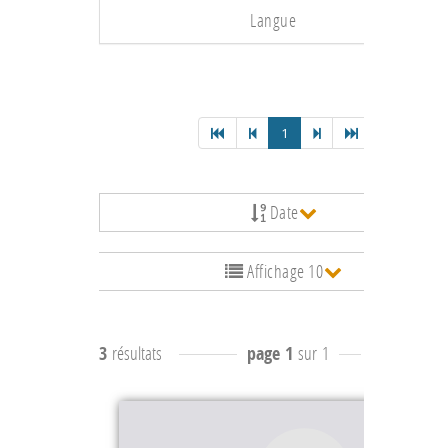
Langue
1
Date
Affichage 10
3
résultats
page 1
sur 1
résultats
1