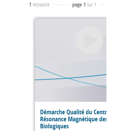
1
ressource
page 1
sur 1
résultats
1
Démarche Qualité du Centre de
Résonance Magnétique des Système
Biologiques