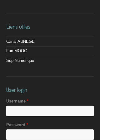
Liens utiles
Canal AUNEGE
Fun MOOC
Sup Numérique
User login
Username
*
Password
*