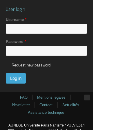
User login
Username
*
Password
*
Request new password
FAQ
Mentions légales
↑
Newsletter
Contact
Actualités
Assistance technique
AUNEGE Université Paris Nanterre / PULV E614