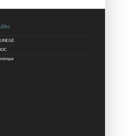
utiles
 AUNEGE
OOC
mérique