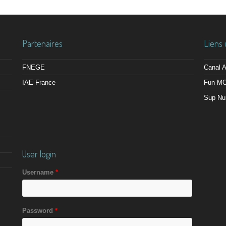
Partenaires
Liens 
FNEGE
Canal
IAE France
Fun M
Sup Nu
User login
Username
*
Password
*