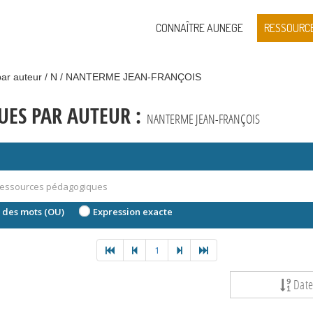
CONNAÎTRE AUNEGE
RESSOURC
ar auteur
N
NANTERME JEAN-FRANÇOIS
ES PAR AUTEUR :
NANTERME JEAN-FRANÇOIS
 des mots (OU)
Expression exacte
1
Dat