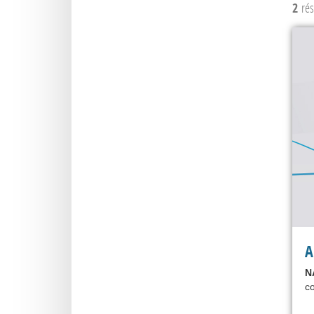
2
rés
A
N
co