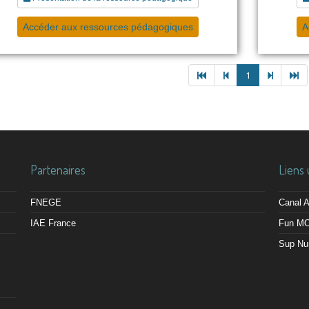
Accéder aux ressources pédagogiques
A
1
Partenaires
Liens 
FNEGE
Canal
IAE France
Fun M
Sup Nu