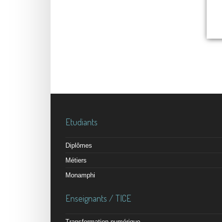
Etudiants
Diplômes
Métiers
Monamphi
Enseignants / TICE
Transformation numérique