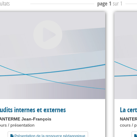
ultats
page 1
sur 1
udits internes et externes
La cert
ANTERME Jean-François
NANTER
urs / présentation
cours / 
Présentation de la ressource pédagogique