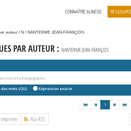
CONNAÎTRE AUNEGE
RESSOURC
ar auteur
N
NANTERME JEAN-FRANÇOIS
ES PAR AUTEUR :
NANTERME JEAN-FRANÇOIS
 des mots (OU)
Expression exacte
1
Imprimer
Flux RSS