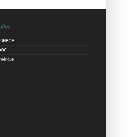
utiles
 AUNEGE
OOC
mérique