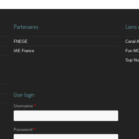
Partenaires
Liens 
FNEGE
Canal
IAE France
Fun M
Sup Nu
User login
Username
*
Password
*