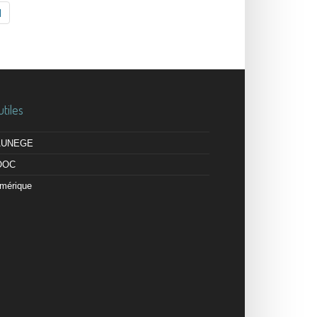
utiles
 AUNEGE
OOC
mérique