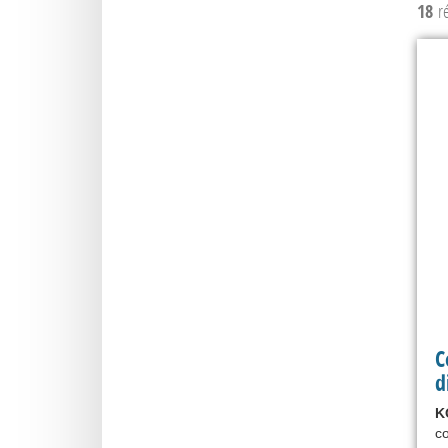
18
ré
C
d
K
co