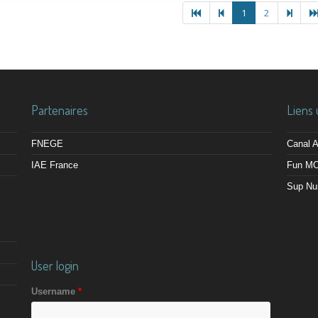
1
2
Partenaires
Liens 
FNEGE
Canal
IAE France
Fun M
Sup Nu
User login
Username
*