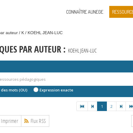
CONNAÎTRE AUNEGE
RESSOURC
ar auteur
K
KOEHL JEAN-LUC
QUES PAR AUTEUR :
KOEHL JEAN-LUC
 des mots (OU)
Expression exacte
1
2
Imprimer
Flux RSS