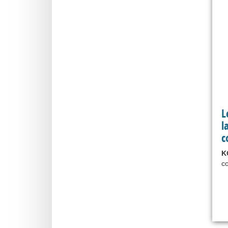
L
l
c
K
co