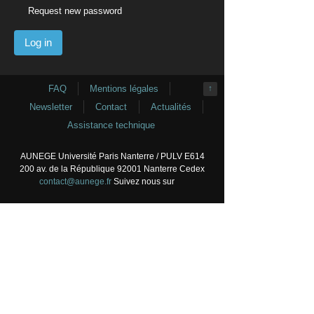
Request new password
FAQ
Mentions légales
↑
Newsletter
Contact
Actualités
Assistance technique
AUNEGE Université Paris Nanterre / PULV E614
200 av. de la République 92001 Nanterre Cedex
contact@aunege.fr
Suivez nous sur