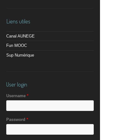
Liens utiles
Canal AUNEGE
Fun MOOC
Sup Numérique
User login
Username
*
Password
*