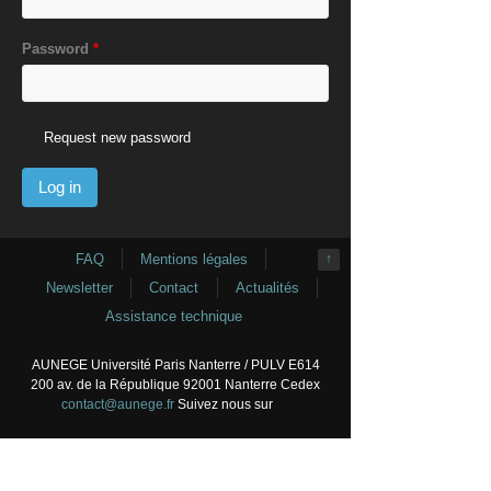
Password
*
Request new password
FAQ
Mentions légales
↑
Newsletter
Contact
Actualités
Assistance technique
AUNEGE Université Paris Nanterre / PULV E614
200 av. de la République 92001 Nanterre Cedex
contact@aunege.fr
Suivez nous sur