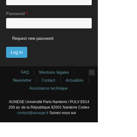
Password
*
Request new password
FAQ
Mentions légales
↑
Newsletter
Contact
Actualités
Assistance technique
AUNEGE Université Paris Nanterre / PULV E614
200 av. de la République 92001 Nanterre Cedex
contact@aunege.fr
Suivez nous sur