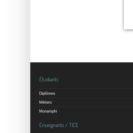
Etudiants
Diplômes
Métiers
Monamphi
Enseignants / TICE