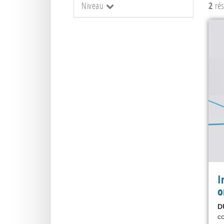
Niveau
2
rés
I
o
D
co