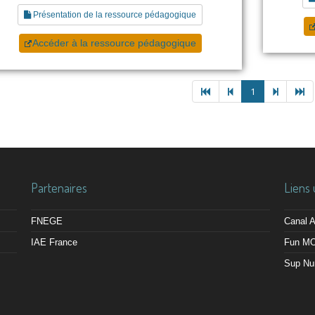
Présentation de la ressource pédagogique
Accéder à la ressource pédagogique
1
Partenaires
Liens 
FNEGE
Canal
IAE France
Fun M
Sup Nu