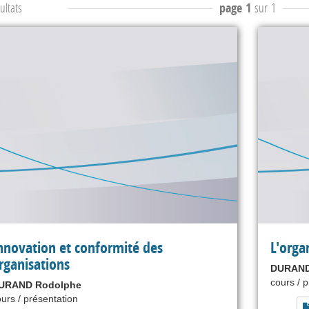
ultats
page 1
sur 1
nnovation et conformité des
L'orga
rganisations
DURAND
cours / 
URAND Rodolphe
urs / présentation