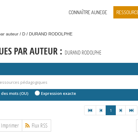
CONNAÎTRE AUNEGE
RESSOURC
ar auteur
D
DURAND RODOLPHE
ES PAR AUTEUR :
DURAND RODOLPHE
 des mots (OU)
Expression exacte
1
Imprimer
Flux RSS