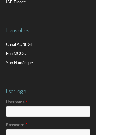
IAE France
Liens utiles
Canal AUNEGE
Fun MOOC
Sup Numérique
User login
Username
*
Password
*