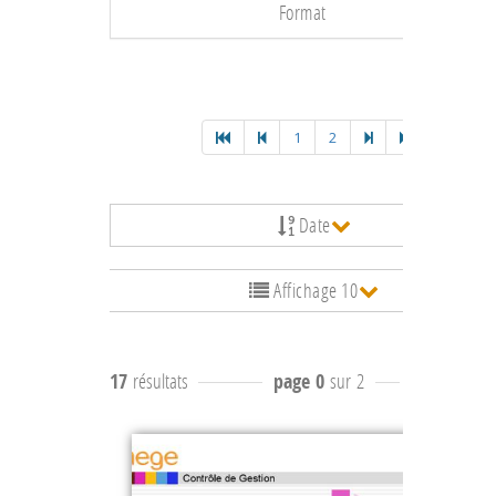
Format
1
2
Date
Affichage 10
17
résultats
page 0
sur 2
résultats
-9