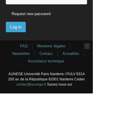
Request new password
FAQ
Mentions légales
↑
Newsletter
Contact
Actualités
Assistance technique
AUNEGE Université Paris Nanterre / PULV E614
200 av. de la République 92001 Nanterre Cedex
contact@aunege.fr
Suivez nous sur