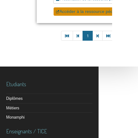
Accéder à la ressource pédagogique
1
Etudiants
Diplômes
Métiers
Monamphi
Enseignants / TICE