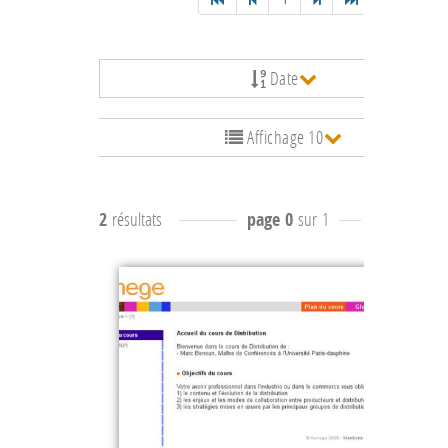
Date
Affichage 10
2
résultats
page 0
sur 1
résultats
-9 