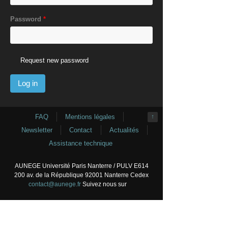
Password
*
Request new password
FAQ
Mentions légales
↑
Newsletter
Contact
Actualités
Assistance technique
AUNEGE Université Paris Nanterre / PULV E614
200 av. de la République 92001 Nanterre Cedex
contact@aunege.fr
Suivez nous sur