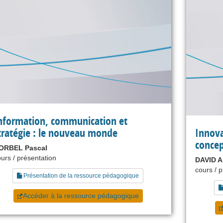
nformation, communication et
tratégie : le nouveau monde
Innova
concep
ORBEL Pascal
urs / présentation
DAVID A
cours / 
Présentation de la ressource pédagogique
Accéder à la ressource pédagogique