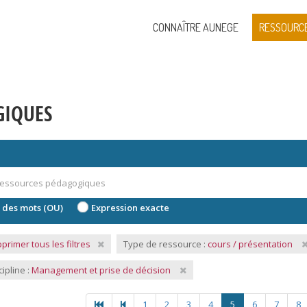
CONNAÎTRE AUNEGE
RESSOURC
GIQUES
 des mots (OU)
Expression exacte
primer tous les filtres
Type de ressource :
cours / présentation
cipline :
Management et prise de décision
1
2
3
4
5
6
7
8