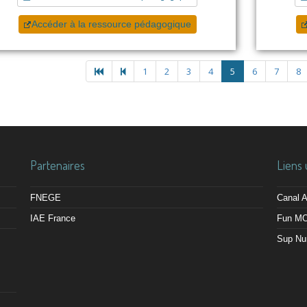
Accéder à la ressource pédagogique
1
2
3
4
5
6
7
8
Partenaires
Liens 
FNEGE
Canal
IAE France
Fun M
Sup Nu