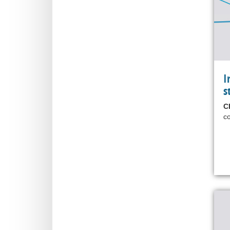
I
s
C
co