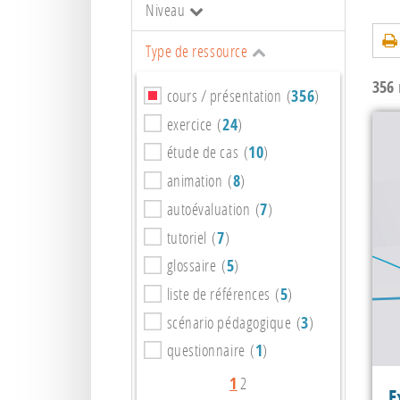
Niveau
Type de ressource
356
r
cours / présentation (
356
)
exercice (
24
)
étude de cas (
10
)
animation (
8
)
autoévaluation (
7
)
tutoriel (
7
)
glossaire (
5
)
liste de références (
5
)
scénario pédagogique (
3
)
questionnaire (
1
)
1
2
E