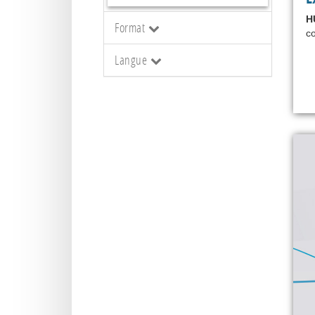
H
Format
co
Langue