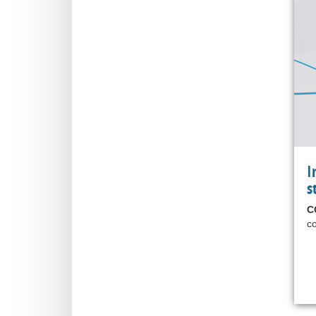
I
s
C
co