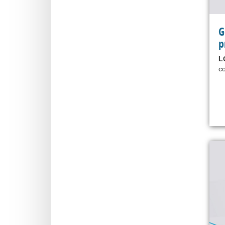
G
p
L
co