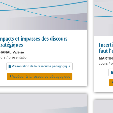
mpacts et impasses des discours
tratégiques
Incerti
faut l
HANAL Valérie
urs / présentation
MARTINE
cours / 
Présentation de la ressource pédagogique
Accéder à la ressource pédagogique