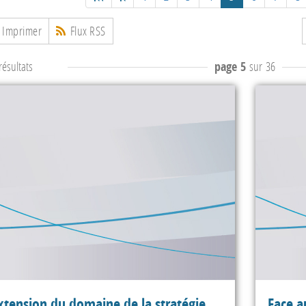
Imprimer
Flux RSS
ésultats
page 5
sur 36
xtension du domaine de la stratégie
Face a