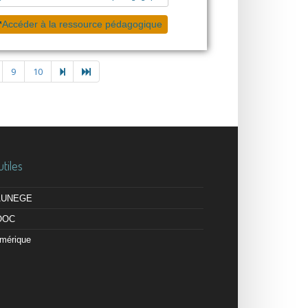
Accéder à la ressource pédagogique
9
10
utiles
 AUNEGE
OOC
mérique