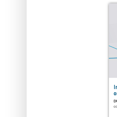
I
o
D
co