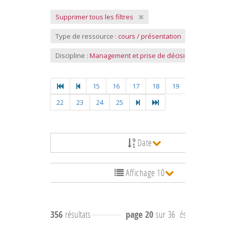
Supprimer tous les filtres
Type de ressource :
cours / présentation
Discipline :
Management et prise de décision
15
16
17
18
19
20
21
22
23
24
25
Date
Affichage 10
356
résultats
page 20
sur 36
résultats
191 à 