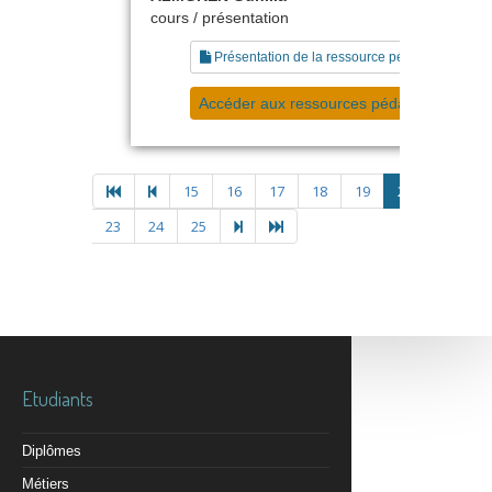
cours / présentation
Présentation de la ressource pédagogique
Accéder aux ressources pédagogiques
15
16
17
18
19
20
21
2
23
24
25
Etudiants
Diplômes
Métiers