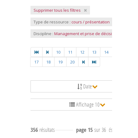
Supprimer tous les filtres
Type de ressource :
cours / présentation
Discipline :
Management et prise de décision
10
11
12
13
14
15
16
17
18
19
20
Date
Affichage 10
356
résultats
page 15
sur 36
résultats
141 à 