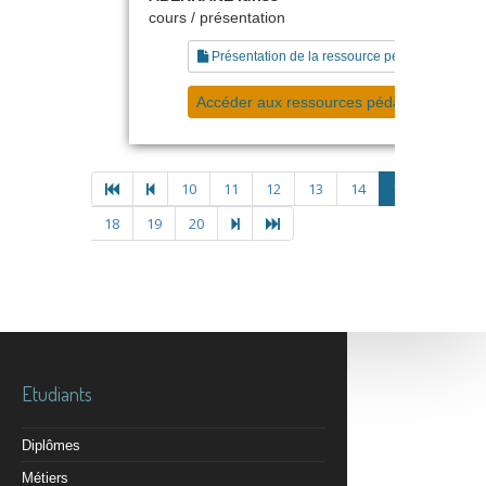
cours / présentation
Présentation de la ressource pédagogique
Accéder aux ressources pédagogiques
10
11
12
13
14
15
16
1
18
19
20
Etudiants
Diplômes
Métiers